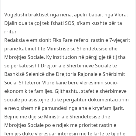
Vogëlushi braktiset nga nëna, apeli i babait nga Vlora:
Djalin dua ta çoj tek fshati SOS, s’kam kushte për ta
rritur
Redaksia e emisionit Fiks Fare referoi rastin e 7-vjeçarit
pranë kabinetit të Ministrisë së Shëndetësisë dhe
Mbrojtjes Sociale. Ky institucion në përgjigje të tij tha
se përkatësisht Drejtoria e Shërbimeve Sociale te
Bashkisë Selenicë dhe Drejtoria Rajonale e Shërbimit
Social Shtetëror Vlore kanë bere vlerësimin socio-
ekonomik te familjes. Gjithashtu, stafet e shërbimeve
sociale po asistojnë duke përgatitur dokumentacionin
e nevojshëm në pamundësi nga ana e kryefamiljarit.
Bëjmë me dije se Ministria e Shëndetësisë dhe
Mbrojtjes Sociale po e ndjek me prioritet rastin e
fëmijës duke vlerësuar interesin më të lartë të tij dhe