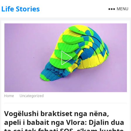
Life Stories
MENU
Home
Uncategorized
Vogëlushi braktiset nga nëna,
apeli i babait nga Vlora: Djalin dua
ta çoj tek fshati SOS, s’kam kushte