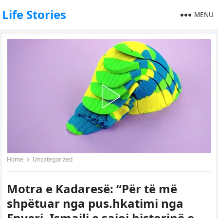
Life Stories
MENU
Home
Uncategorized
Motra e Kadaresë: “Për të më
shpëtuar nga pus.hkatimi nga
Enveri, Ismaili e sajoi historinë e