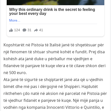
Kopshtarët në Pistoia të Italisë janë të shqetësuar për
një fenomen të shtuar shumë kohët e fundit. Prej disa
kohësh ata janë duke u përballur me vjedhjen e
fidanëve të panjave të kuqe vlera e të cilave shkon deri
në 500 euro.
Ata janë të sigurtë se shqiptarët janë ata që u vjedhin
bimët dhe më pas i dërgojnë në Shqipëri. Hajdutët
rikthehen çdo natë në aksion në parcelat në Pistoia për
të vjedhur fidanët e panjeve të kuqe. Një mijë panja u
vodhën nga kompania Innocenti Vittorio e Quintilio, e