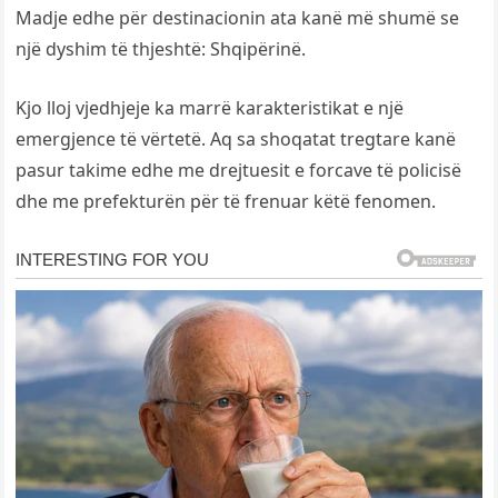
Madje edhe për destinacionin ata kanë më shumë se
një dyshim të thjeshtë: Shqipërinë.
Kjo lloj vjedhjeje ka marrë karakteristikat e një
emergjence të vërtetë. Aq sa shoqatat tregtare kanë
pasur takime edhe me drejtuesit e forcave të policisë
dhe me prefekturën për të frenuar këtë fenomen.