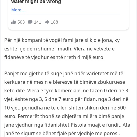
Për një kompani të vogël familjare si kjo e jona, ky
është një dëm shumë i madh. Vlera në vetvete e
fidanëve të vjedhur është rreth 4 mijë euro.
Panjet me gjethe të kuqe janë ndër varietetet më të
kërkuara në mesin e blerësve të bimëve zbukuruese
këto ditë. Vlera e tyre komerciale, në fazën 0 deri në 3
vjet, është nga 3, 5 dhe 7 euro për fidan, nga 3 deri në
10 vjet, periudha në të cilën shiten shkon deri në 500
euro. Fermerët thonë se dhjetëra mijëra bimë panje
janë vjedhur nga fidanishtet Pistoia muajt e fundit. Ata
janë të sigurt se bëhet fjalë për vjedhje me porosi.